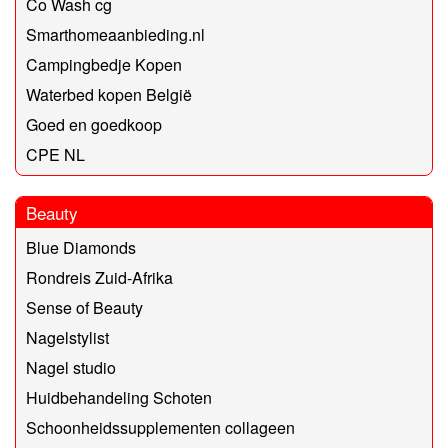
Co Wash cg
Smarthomeaanbieding.nl
Campingbedje Kopen
Waterbed kopen België
Goed en goedkoop
CPE NL
Beauty
Blue Diamonds
Rondreis Zuid-Afrika
Sense of Beauty
Nagelstylist
Nagel studio
Huidbehandeling Schoten
Schoonheidssupplementen collageen