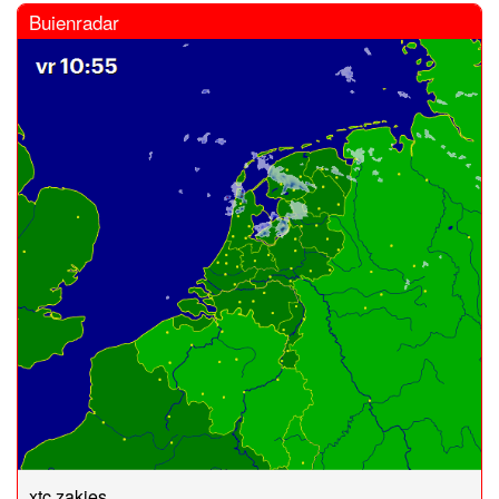
Buienradar
xtc zakjes